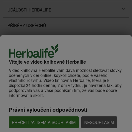
UDÁLOSTI HERBALIFE
PŘÍBĚHY ÚSPĚCHŮ
PROMOTIONS
O HERBALIFE
Zhlédnout vše
Vítejte ve video knihovně Herbalife
Video knihovna Herbalife vám dává možnost sledovat stovky
oceněných videí online, kdykoli chcete, podle vašeho
vlastního rozvrhu. Video knihovna Herbalife, která je k
dispozici 24 hodin denně, 7 dní v týdnu, je navržena tak, aby
podporovala vás a vaše podnikání tím, že vás bude dobře
informovat a školit.
Právní vyloučení odpovědnosti
PŘEČETL/A JSEM A SOUHLASÍM
NESOUHLASÍM
1:18