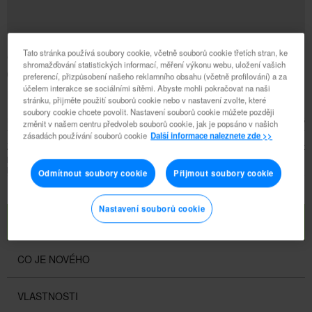
Tato stránka používá soubory cookie, včetně souborů cookie třetích stran, ke
CO JE NOVÉHO
shromažďování statistických informací, měření výkonu webu, uložení vašich
00403 Registrování Distributora venku
preferencí, přizpůsobení našeho reklamního obsahu (včetně profilování) a za
účelem interakce se sociálními sítěmi. Abyste mohli pokračovat na naši
Mezinárodní hra
stránku, přijměte použití souborů cookie nebo v nastavení zvolte, které
soubory cookie chcete povolit. Nastavení souborů cookie můžete později
Doba trvání: 1:11
04/04/2015
změnit v našem centru předvoleb souborů cookie, jak je popsáno v našich
zásadách používání souborů cookie
Další informace naleznete zde >>
Zakladatel Herbalife a první Distributor, Mark Hughes specifikuje, jak nabídnout
příležitost Herbalife Distributorům po celém světě. Existují pravidla a předpisy,
které je třeba dodržovat, ale pokud jste flexibilní, máte obrovskou šanci uspět.
Odmítnout soubory cookie
Přijmout soubory cookie
Nastavení souborů cookie
VLASTNOSTI
CO JE NOVÉHO
VLASTNOSTI