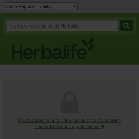
Pro zobrazení tohoto videa musíte být distributorem.
Chcete-li to sledovat, přihlaste se