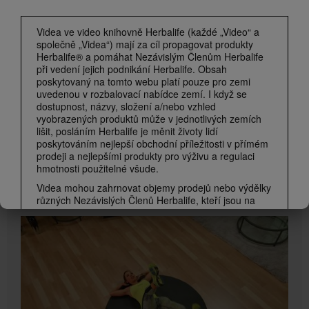
Vítejte v Herbalife
Co představuje společnost Herbalife?
Videa ve video knihovně Herbalife (každé „Video“ a
společně „Videa“) mají za cíl propagovat produkty
Herbalife® a pomáhat Nezávislým Členům Herbalife
při vedení jejich podnikání Herbalife. Obsah
poskytovaný na tomto webu platí pouze pro zemi
uvedenou v rozbalovací nabídce zemí. I když se
dostupnost, názvy, složení a/nebo vzhled
vyobrazených produktů může v jednotlivých zemích
lišit, posláním Herbalife je měnit životy lidí
poskytováním nejlepší obchodní příležitosti v přímém
prodeji a nejlepšími produkty pro výživu a regulaci
hmotnosti použitelné všude.
6:36
Videa mohou zahrnovat objemy prodejů nebo výdělky
Dynamický střed těla se Samanthou Clayton
různých Nezávislých Členů Herbalife, kteří jsou na
Posilování středu těla pro udržení zdravé kondice + silové kolo
různých úrovních v rámci marketingového plánu a
kteří sídlí v různých zemích. Tyto příjmy se vztahují
na zobrazené jednotlivce (nebo příklady) a nejsou
průměrné; ani nepředstavují záruku toho, co vyděláte.
Nejnovější údaje o průměrné finanční výkonnosti
platné pro region, ve kterém provozujete své
podnikání, naleznete na Herbalife.com nebo
MyHerbalife.com.