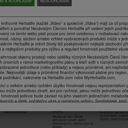
EM A SOUHLASÍM
NESOUHLASÍM
Silnější než kdy předtím se
Každý sval pracu
Pořádně se zapotíte se
Samanthou Clayton
Samanthou Clayt
Samanthou Clayton
Kardio cvičení pro udržení zdravé
Posilování celého těl
Posilování dolní části těla a kardio
kondice + silové kolo
udržení zdravé kondi
pro udržení zdravé kondice
 knihovně Herbalife (každé „Video“ a společně „Videa“) mají za cíl pro
life® a pomáhat Nezávislým Členům Herbalife při vedení jejich podniká
vaný na tomto webu platí pouze pro zemi uvedenou v rozbalovací nabí
nost, názvy, složení a/nebo vzhled vyobrazených produktů může v jedn
6:46
7:03
osláním Herbalife je měnit životy lidí poskytováním nejlepší obchodní příl
 a nejlepšími produkty pro výživu a regulaci hmotnosti použitelné všud
Každé kolo v ringu se
Poperte se s kar
Zaměřeno na střed těla se
počítá se Samanthou
cvičením se Sam
Samanthou Clayton
hrnovat objemy prodejů nebo výdělky různých Nezávislých Členů Herba
Clayton
Clayton
Základní posilování středu těla na
h úrovních v rámci marketingového plánu a kteří sídlí v různých zemích
podložce zaměřené na spalování
Šetrné kardio cvičení inspirované
Šetrné kardio cvičení
PODNIKÁNÍ
 zobrazené jednotlivce (nebo příklady) a nejsou průměrné; ani nepředst
tuků + silové kolo navíc
boxem pro udržení zdravé
boxem pro udržení z
kondice + silové kolo
kondice
áte. Nejnovější údaje o průměrné finanční výkonnosti platné pro region
é podnikání, naleznete na Herbalife.com nebo MyHerbalife.com.
ví o velkém a/nebo rychlém úbytku hmotnosti nejsou reprezentativní 
ou může jednotlivec ztratit, ani pro rychlost, jakou může jednotlivec oč
6:18
 hmotnosti jedince bude záviset na jeho vlastním jedinečném metaboli
1:00:35
8:31
7:04
ávycích a dietě, počáteční váze a cvičebním režimu. Spotřebitelé, kteří 
Jak vytvořit
Jak vytvořit vlast
Jak využít HL Skin v praxi
Dolní polovina na žebříku
Střed těla na žeb
Popřeme gravitaci se
ně jako součást zdravého životního stylu, mohou obecně očekávat, že
marketingovou stránku v
marketingovou s
se Samanthou Clayton
Samanthou Clayt
Samanthou Clayton
Vysvětlení a nastavení všech
 za týden. Účastníci 12týdenní slepé studie užívali Formuli 1 dvakrát de
Bioniq
reportů BizWorks
Naučte se, jak krok 
Posilování dolní části těla
Posilování středu tě
Posilování horní části těla pro
ednou jako svačinu) s dietou se sníženým obsahem kalorií a cílem 30 min
vytvořit vlastní mark
Naučte se, jak v Bioniq
zaměřené na zvětšení svalové
na zvětšení svalové 
udržení zdravé kondice + silové
stránku, která funguj
jednoduše vytvořit vlastní
hmoty
ci dodržovali buď vysokoproteinovou dietu, nebo standardní proteinovo
kolo navíc
marketingovou stránku krok za
u skupinách ztratili asi 8,5 liber. Informace týkající se nároků na hubnu
krokem.