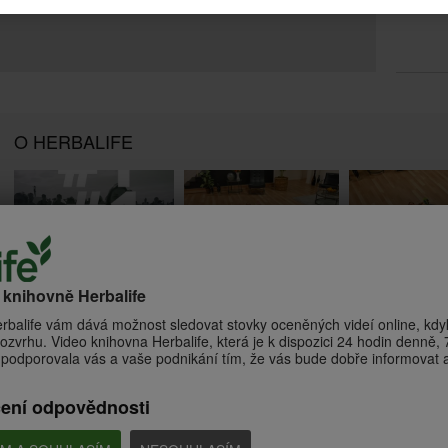
O HERBALIFE
6:36
1:18
Dynamický střed těla se
Pevný střed těla 
Vítejte v Herbalife
Samanthou Clayton
Samanthou Clayt
o knihovně Herbalife
Co představuje společnost
Herbalife?
Posilování středu těla pro
Posilování středu těl
udržení zdravé kondice + silové
udržení zdravé kondic
rbalife vám dává možnost sledovat stovky oceněných videí online, kdyk
kolo
kolo
ozvrhu. Video knihovna Herbalife, která je k dispozici 24 hodin denně, 7
podporovala vás a vaše podnikání tím, že vás bude dobře informovat a 
čení odpovědnosti
6:52
7:55