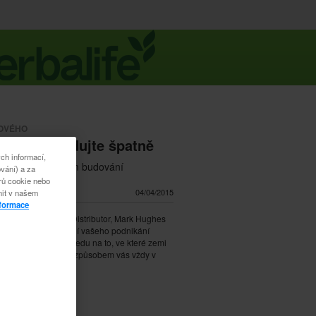
NOVÉHO
(VO) Nebudujte špatně
ch informací,
ghes o správném budování
vání) a za
orů cookie nebo
í: 1:19
04/04/2015
nit v našem
nformace
l Herbalife a první Distributor, Mark Hughes
 důležitost budování vašeho podnikání
způsobem, bez ohledu na to, ve které zemi
. Budování špatným způsobem vás vždy v
íli dožene.