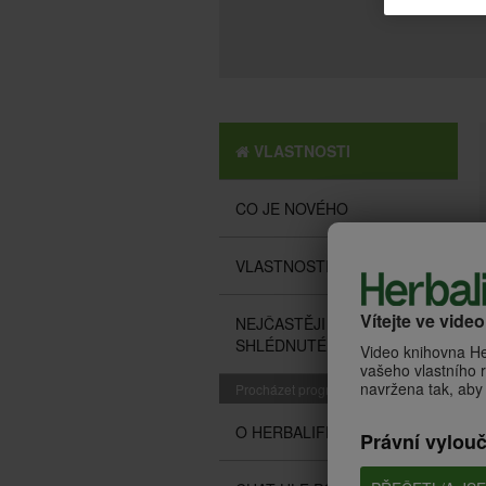
VLASTNOSTI
CO JE NOVÉHO
VLASTNOSTI
Vítejte ve vide
NEJČASTĚJI
SHLÉDNUTÉ
Video knihovna He
vašeho vlastního r
navržena tak, aby 
Procházet programy
O HERBALIFE
Právní vylou