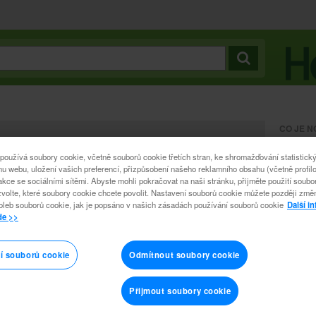
CO JE 
00433
 používá soubory cookie, včetně souborů cookie třetích stran, ke shromažďování statistický
Mark Hu
u webu, uložení vašich preferencí, přizpůsobení našeho reklamního obsahu (včetně profilo
akce se sociálními sítěmi. Abyste mohli pokračovat na naši stránku, přijměte použití soub
Doba trván
zvolte, které soubory cookie chcete povolit. Nastavení souborů cookie můžete později změ
oleb souborů cookie, jak je popsáno v našich zásadách používání souborů cookie
Další i
de >>
Zakladate
připomíná
správným 
být distributorem. Chcete-li to sledovat, přihlaste se
působíte
í souborů cookie
Odmítnout soubory cookie
určité chv
Přijmout soubory cookie