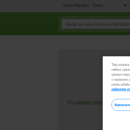
Czech Republic - Česky
Tato stránka
měření výkon
účelem inter
v nastavení 
centru předv
naleznete z
Pro zobrazení tohoto videa musíte 
Nastaven