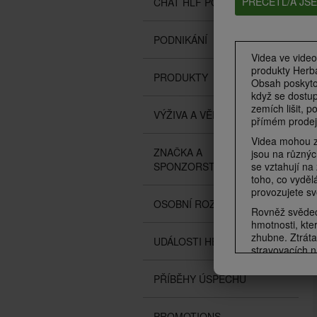
PŘEČETL/A JS
CHAT HLF PODCAST
PODNIKÁNÍ
Videa ve video
produkty Herba
PRODUKTY
Obsah poskyto
když se dostup
zemích lišit, p
VÝŽIVA A VĚDA
přímém prodeji
Videa mohou za
ZNAČKA A
jsou na různýc
se vztahují na
SPONZORSTVÍ
toho, co vyděl
provozujete sv
OSOBNÍ ROZVOJ
Rovněž svědect
hmotnosti, kter
zhubne. Ztráta
UDÁLOSTI HERBALIFE
stravovacích n
1 dvakrát den
0,5 až 1 libry
PŘÍBĚHY ÚSPĚCHŮ
jako jídlo a j
denně. Účastní
Účastníci v obo
PROMOTIONS