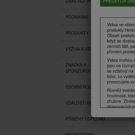
PŘEČETL/A JS
CHAT HLF PODCAST
PODNIKÁNÍ
Videa ve video
produkty Herba
PRODUKTY
Obsah poskyto
když se dostup
zemích lišit, p
VÝŽIVA A VĚDA
přímém prodeji
Videa mohou za
ZNAČKA A
jsou na různýc
se vztahují na
SPONZORSTVÍ
toho, co vyděl
provozujete sv
OSOBNÍ ROZVOJ
Rovněž svědect
hmotnosti, kter
zhubne. Ztráta
UDÁLOSTI HERBALIFE
stravovacích n
1 dvakrát den
0,5 až 1 libry
PŘÍBĚHY ÚSPĚCHŮ
jako jídlo a j
denně. Účastní
Účastníci v obo
PROMOTIONS