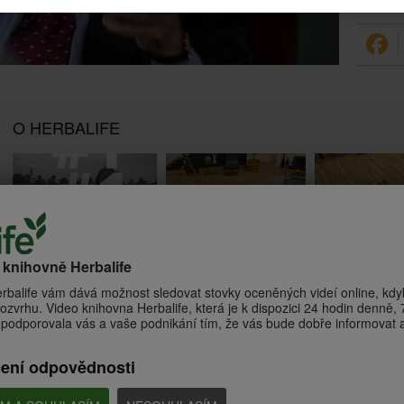
O HERBALIFE
6:36
1:18
Dynamický střed těla se
Pevný střed těla 
Vítejte v Herbalife
Samanthou Clayton
Samanthou Clayt
o knihovně Herbalife
Co představuje společnost
Herbalife?
Posilování středu těla pro
Posilování středu těl
udržení zdravé kondice + silové
udržení zdravé kondic
rbalife vám dává možnost sledovat stovky oceněných videí online, kdyk
kolo
kolo
ozvrhu. Video knihovna Herbalife, která je k dispozici 24 hodin denně, 7
podporovala vás a vaše podnikání tím, že vás bude dobře informovat a 
čení odpovědnosti
6:52
7:55