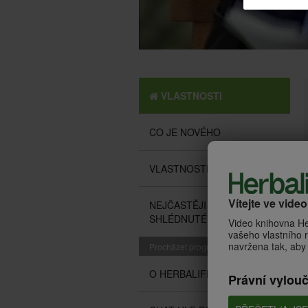
VLASTNOSTI
CO JE NOVÉHO
VLASTNOSTI
Vítejte ve vide
NEJČASTĚJI
SHLÉDNUTÉ
Video knihovna He
vašeho vlastního r
navržena tak, aby 
Procházet programy
O HERBALIFE
Právní vylou