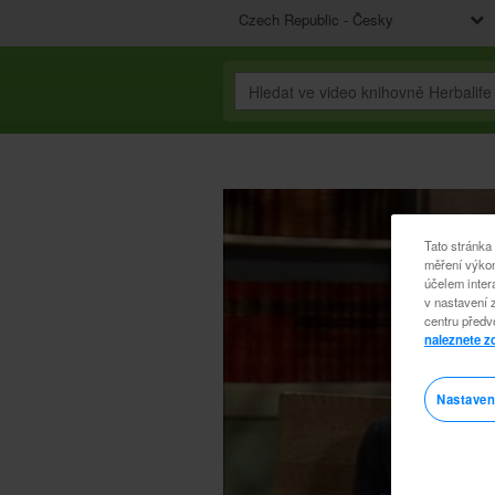
Czech Republic - Česky
Tato stránka
měření výkon
účelem inter
v nastavení 
centru předv
naleznete z
Nastaven