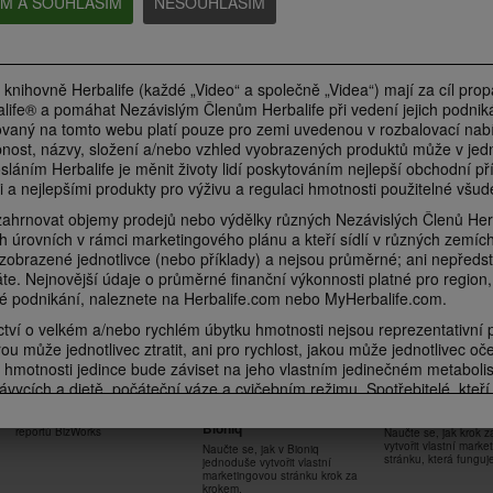
EM A SOUHLASÍM
NESOUHLASÍM
Silnější než kdy předtím se
Každý sval pracu
Pořádně se zapotíte se
Samanthou Clayton
Samanthou Clayt
Samanthou Clayton
Kardio cvičení pro udržení zdravé
Posilování celého těl
Posilování dolní části těla a kardio
kondice + silové kolo
udržení zdravé kondi
pro udržení zdravé kondice
 knihovně Herbalife (každé „Video“ a společně „Videa“) mají za cíl pro
life® a pomáhat Nezávislým Členům Herbalife při vedení jejich podniká
vaný na tomto webu platí pouze pro zemi uvedenou v rozbalovací nabí
nost, názvy, složení a/nebo vzhled vyobrazených produktů může v jedn
6:46
7:03
osláním Herbalife je měnit životy lidí poskytováním nejlepší obchodní příl
 a nejlepšími produkty pro výživu a regulaci hmotnosti použitelné všud
Každé kolo v ringu se
Poperte se s kar
Zaměřeno na střed těla se
počítá se Samanthou
cvičením se Sam
Samanthou Clayton
hrnovat objemy prodejů nebo výdělky různých Nezávislých Členů Herba
Clayton
Clayton
Základní posilování středu těla na
h úrovních v rámci marketingového plánu a kteří sídlí v různých zemích
podložce zaměřené na spalování
Šetrné kardio cvičení inspirované
Šetrné kardio cvičení
PODNIKÁNÍ
 zobrazené jednotlivce (nebo příklady) a nejsou průměrné; ani nepředst
tuků + silové kolo navíc
boxem pro udržení zdravé
boxem pro udržení z
kondice + silové kolo
kondice
áte. Nejnovější údaje o průměrné finanční výkonnosti platné pro region
é podnikání, naleznete na Herbalife.com nebo MyHerbalife.com.
ví o velkém a/nebo rychlém úbytku hmotnosti nejsou reprezentativní 
ou může jednotlivec ztratit, ani pro rychlost, jakou může jednotlivec oč
6:18
 hmotnosti jedince bude záviset na jeho vlastním jedinečném metaboli
1:00:35
8:31
7:04
ávycích a dietě, počáteční váze a cvičebním režimu. Spotřebitelé, kteří 
Jak vytvořit
Jak vytvořit vlast
Jak využít HL Skin v praxi
Dolní polovina na žebříku
Střed těla na žeb
Popřeme gravitaci se
ně jako součást zdravého životního stylu, mohou obecně očekávat, že
marketingovou stránku v
marketingovou s
se Samanthou Clayton
Samanthou Clayt
Samanthou Clayton
Vysvětlení a nastavení všech
 za týden. Účastníci 12týdenní slepé studie užívali Formuli 1 dvakrát de
Bioniq
reportů BizWorks
Naučte se, jak krok 
Posilování dolní části těla
Posilování středu tě
Posilování horní části těla pro
ednou jako svačinu) s dietou se sníženým obsahem kalorií a cílem 30 min
vytvořit vlastní mark
Naučte se, jak v Bioniq
zaměřené na zvětšení svalové
na zvětšení svalové 
udržení zdravé kondice + silové
stránku, která funguj
jednoduše vytvořit vlastní
hmoty
ci dodržovali buď vysokoproteinovou dietu, nebo standardní proteinovo
kolo navíc
marketingovou stránku krok za
u skupinách ztratili asi 8,5 liber. Informace týkající se nároků na hubnu
krokem.