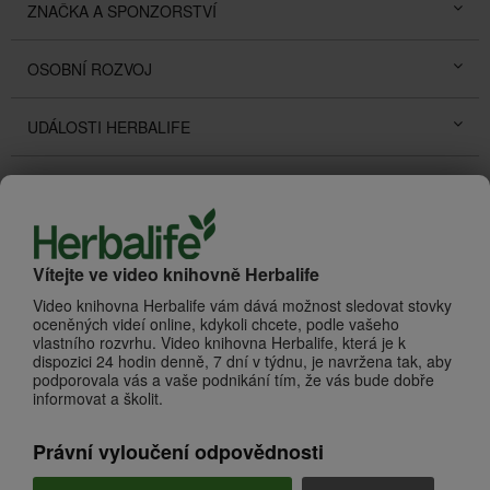
ZNAČKA A SPONZORSTVÍ
OSOBNÍ ROZVOJ
UDÁLOSTI HERBALIFE
PŘÍBĚHY ÚSPĚCHŮ
PROMOTIONS
Vítejte ve video knihovně Herbalife
O HERBALIFE
Zhlédnout vše
Video knihovna Herbalife vám dává možnost sledovat stovky
oceněných videí online, kdykoli chcete, podle vašeho
vlastního rozvrhu. Video knihovna Herbalife, která je k
dispozici 24 hodin denně, 7 dní v týdnu, je navržena tak, aby
podporovala vás a vaše podnikání tím, že vás bude dobře
informovat a školit.
Právní vyloučení odpovědnosti