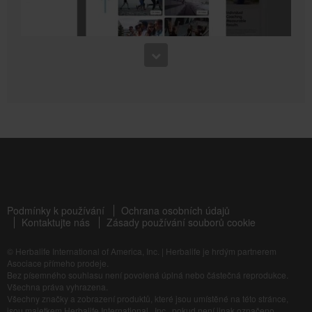
6:52
Silnější než kdy předtím se Samanthou Clayton
3:41
Kardio cvičení pro udržení zdravé kondice + silové kolo
Jak vytvořit vlastní marketingovou stránku
Naučte se, jak krok za krokem vytvořit vlastní marketingovou stránku, která funguje.
Podmínky k používání
Ochrana osobních údajů
Kontaktujte nás
Zásady používání souborů cookie
7:45
© Herbalife International of America, Inc.
|
Herbalife je hrdým partnerem
Každý sval pracuje se Samanthou Clayton
Asociace přímeho prodeje.
Posilování celého těla pro udržení zdravé kondice
Bez písemného souhlasu není povolená úplná nebo částečná reprodukce.
Všechna práva vyhrazena.
Všechny značky a zobrazení produktů, které jsou umístěné na této stránce,
jsou majetkem Herbalife International., Inc., pokud není jinak označeno.