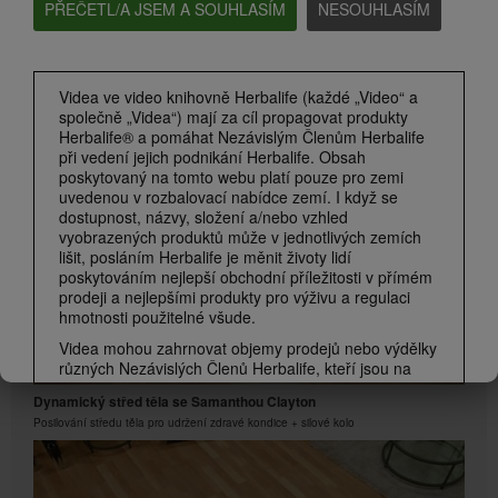
PŘEČETL/A JSEM A SOUHLASÍM
NESOUHLASÍM
1:18
Videa ve video knihovně Herbalife (každé „Video“ a
Vítejte v Herbalife
společně „Videa“) mají za cíl propagovat produkty
Co představuje společnost Herbalife?
Herbalife® a pomáhat Nezávislým Členům Herbalife
při vedení jejich podnikání Herbalife. Obsah
poskytovaný na tomto webu platí pouze pro zemi
uvedenou v rozbalovací nabídce zemí. I když se
dostupnost, názvy, složení a/nebo vzhled
vyobrazených produktů může v jednotlivých zemích
lišit, posláním Herbalife je měnit životy lidí
poskytováním nejlepší obchodní příležitosti v přímém
prodeji a nejlepšími produkty pro výživu a regulaci
hmotnosti použitelné všude.
Videa mohou zahrnovat objemy prodejů nebo výdělky
různých Nezávislých Členů Herbalife, kteří jsou na
6:36
různých úrovních v rámci marketingového plánu a
Dynamický střed těla se Samanthou Clayton
kteří sídlí v různých zemích. Tyto příjmy se vztahují
Posilování středu těla pro udržení zdravé kondice + silové kolo
na zobrazené jednotlivce (nebo příklady) a nejsou
průměrné; ani nepředstavují záruku toho, co vyděláte.
Nejnovější údaje o průměrné finanční výkonnosti
platné pro region, ve kterém provozujete své