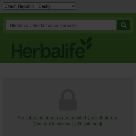
Pro zobrazení tohoto videa musíte být distributorem.
Chcete-li to sledovat, přihlaste se