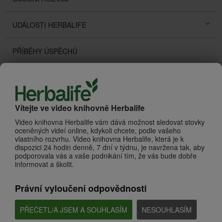
UDÁLOSTI HERBALIFE
PŘÍBĚHY ÚSPĚCHŮ
PROMOTIONS
O HERBALIFE
Zhlédnout vše
Vítejte ve video knihovně Herbalife
Video knihovna Herbalife vám dává možnost sledovat stovky
oceněných videí online, kdykoli chcete, podle vašeho
vlastního rozvrhu. Video knihovna Herbalife, která je k
dispozici 24 hodin denně, 7 dní v týdnu, je navržena tak, aby
podporovala vás a vaše podnikání tím, že vás bude dobře
informovat a školit.
Právní vyloučení odpovědnosti
PŘEČETL/A JSEM A SOUHLASÍM
NESOUHLASÍM
1:18