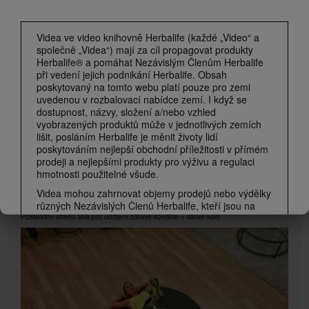
Vítejte v Herbalife
Co představuje společnost Herbalife?
Videa ve video knihovně Herbalife (každé „Video“ a
společně „Videa“) mají za cíl propagovat produkty
Herbalife® a pomáhat Nezávislým Členům Herbalife
při vedení jejich podnikání Herbalife. Obsah
poskytovaný na tomto webu platí pouze pro zemi
uvedenou v rozbalovací nabídce zemí. I když se
dostupnost, názvy, složení a/nebo vzhled
vyobrazených produktů může v jednotlivých zemích
lišit, posláním Herbalife je měnit životy lidí
poskytováním nejlepší obchodní příležitosti v přímém
prodeji a nejlepšími produkty pro výživu a regulaci
hmotnosti použitelné všude.
6:36
Videa mohou zahrnovat objemy prodejů nebo výdělky
Dynamický střed těla se Samanthou Clayton
různých Nezávislých Členů Herbalife, kteří jsou na
různých úrovních v rámci marketingového plánu a
Posilování středu těla pro udržení zdravé kondice + silové kolo
kteří sídlí v různých zemích. Tyto příjmy se vztahují
na zobrazené jednotlivce (nebo příklady) a nejsou
průměrné; ani nepředstavují záruku toho, co vyděláte.
Nejnovější údaje o průměrné finanční výkonnosti
platné pro region, ve kterém provozujete své
podnikání, naleznete na Herbalife.com nebo
MyHerbalife.com.