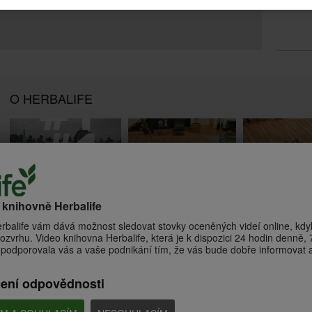
O HERBALIFE
6:36
1:18
Dynamický střed těla se
Pevný střed těla 
Vítejte v Herbalife
Samanthou Clayton
Samanthou Clayt
o knihovně Herbalife
Co představuje společnost
Herbalife?
Posilování středu těla pro
Posilování středu těl
udržení zdravé kondice + silové
udržení zdravé kondic
rbalife vám dává možnost sledovat stovky oceněných videí online, kdyk
kolo
kolo
ozvrhu. Video knihovna Herbalife, která je k dispozici 24 hodin denně, 7
podporovala vás a vaše podnikání tím, že vás bude dobře informovat a 
čení odpovědnosti
6:52
7:55