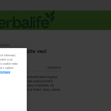
NOVÉHO
(VO) 4 dulezite veci
ch informací,
vání) a za
orů cookie nebo
í: 1:27
05/05/2015
nit v našem
nformace
l a prvni distributor Herbalife Mark Hughes
s jeho vhledem na to jak motivovat lidi k
jejich plneho potencialu s Herbalife. Se
ak jedNeduchym jako je Rekni, Ukaz, Udelej,
ys bude nekonecny.