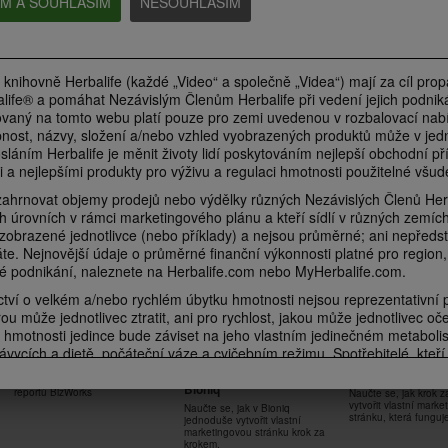
EM A SOUHLASÍM
NESOUHLASÍM
Silnější než kdy předtím se
Každý sval pracu
Pořádně se zapotíte se
Samanthou Clayton
Samanthou Clayt
Samanthou Clayton
Kardio cvičení pro udržení zdravé
Posilování celého těl
Posilování dolní části těla a kardio
kondice + silové kolo
udržení zdravé kondi
pro udržení zdravé kondice
 knihovně Herbalife (každé „Video“ a společně „Videa“) mají za cíl pro
life® a pomáhat Nezávislým Členům Herbalife při vedení jejich podniká
vaný na tomto webu platí pouze pro zemi uvedenou v rozbalovací nabí
nost, názvy, složení a/nebo vzhled vyobrazených produktů může v jedn
6:46
7:03
osláním Herbalife je měnit životy lidí poskytováním nejlepší obchodní příl
 a nejlepšími produkty pro výživu a regulaci hmotnosti použitelné všud
Každé kolo v ringu se
Poperte se s kar
Zaměřeno na střed těla se
počítá se Samanthou
cvičením se Sam
Samanthou Clayton
hrnovat objemy prodejů nebo výdělky různých Nezávislých Členů Herba
Clayton
Clayton
Základní posilování středu těla na
h úrovních v rámci marketingového plánu a kteří sídlí v různých zemích
podložce zaměřené na spalování
Šetrné kardio cvičení inspirované
Šetrné kardio cvičení
PODNIKÁNÍ
 zobrazené jednotlivce (nebo příklady) a nejsou průměrné; ani nepředst
tuků + silové kolo navíc
boxem pro udržení zdravé
boxem pro udržení z
kondice + silové kolo
kondice
áte. Nejnovější údaje o průměrné finanční výkonnosti platné pro region
é podnikání, naleznete na Herbalife.com nebo MyHerbalife.com.
ví o velkém a/nebo rychlém úbytku hmotnosti nejsou reprezentativní 
ou může jednotlivec ztratit, ani pro rychlost, jakou může jednotlivec oč
6:18
 hmotnosti jedince bude záviset na jeho vlastním jedinečném metaboli
1:00:35
8:31
7:04
ávycích a dietě, počáteční váze a cvičebním režimu. Spotřebitelé, kteří 
Jak vytvořit
Jak vytvořit vlast
Jak využít HL Skin v praxi
Dolní polovina na žebříku
Střed těla na žeb
Popřeme gravitaci se
ně jako součást zdravého životního stylu, mohou obecně očekávat, že
marketingovou stránku v
marketingovou s
se Samanthou Clayton
Samanthou Clayt
Samanthou Clayton
Vysvětlení a nastavení všech
 za týden. Účastníci 12týdenní slepé studie užívali Formuli 1 dvakrát de
Bioniq
reportů BizWorks
Naučte se, jak krok 
Posilování dolní části těla
Posilování středu tě
Posilování horní části těla pro
ednou jako svačinu) s dietou se sníženým obsahem kalorií a cílem 30 min
vytvořit vlastní mark
Naučte se, jak v Bioniq
zaměřené na zvětšení svalové
na zvětšení svalové 
udržení zdravé kondice + silové
stránku, která funguj
jednoduše vytvořit vlastní
hmoty
ci dodržovali buď vysokoproteinovou dietu, nebo standardní proteinovo
kolo navíc
marketingovou stránku krok za
u skupinách ztratili asi 8,5 liber. Informace týkající se nároků na hubnu
krokem.