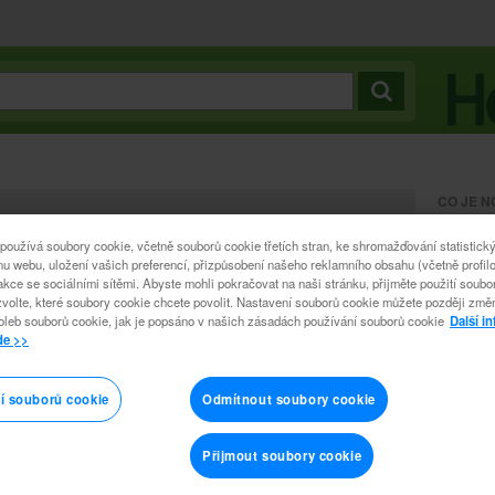
CO JE 
00314
 používá soubory cookie, včetně souborů cookie třetích stran, ke shromažďování statistický
dabing
u webu, uložení vašich preferencí, přizpůsobení našeho reklamního obsahu (včetně profilo
akce se sociálními sítěmi. Abyste mohli pokračovat na naši stránku, přijměte použití soub
Doba trván
zvolte, které soubory cookie chcete povolit. Nastavení souborů cookie můžete později změ
oleb souborů cookie, jak je popsáno v našich zásadách používání souborů cookie
Další i
de >>
Zakladate
inspiruje 
odemceni 
být distributorem. Chcete-li to sledovat, přihlaste se
vzorcem t
í souborů cookie
Odmítnout soubory cookie
vas byzn
Přijmout soubory cookie