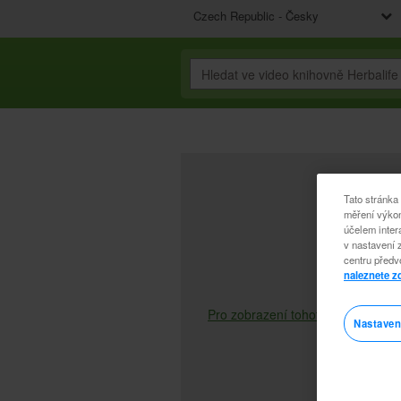
Czech Republic - Česky
Tato stránka
měření výkon
účelem inter
v nastavení 
centru předv
naleznete z
Pro zobrazení tohoto videa musíte 
Nastaven