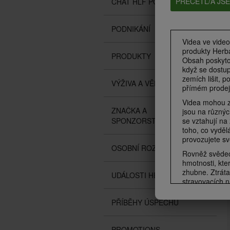
PŘEČETL/A JS
CHAT HLF PODCAST
PODNIKÁNÍ
Videa ve video
produkty Herba
PRODUKTY
Obsah poskyto
když se dostup
zemích lišit, p
VÝŽIVA A VĚDA
přímém prodeji
Videa mohou za
ZNAČKA A
jsou na různýc
se vztahují na
SPONZORSTVÍ
toho, co vyděl
provozujete sv
OSOBNÍ ROZVOJ
Rovněž svědect
hmotnosti, kter
zhubne. Ztráta
UDÁLOSTI HERBALIFE
stravovacích n
1 dvakrát den
0,5 až 1 libry
PŘÍBĚHY ÚSPĚCHŮ
jako jídlo a j
denně. Účastní
Účastníci v obo
PROMOTIONS