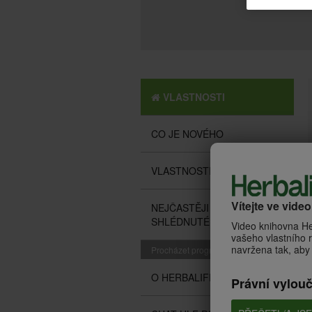
VLASTNOSTI
CO JE NOVÉHO
VLASTNOSTI
Vítejte ve vide
NEJČASTĚJI
SHLÉDNUTÉ
Video knihovna He
vašeho vlastního r
navržena tak, aby 
Procházet programy
O HERBALIFE
Právní vylou