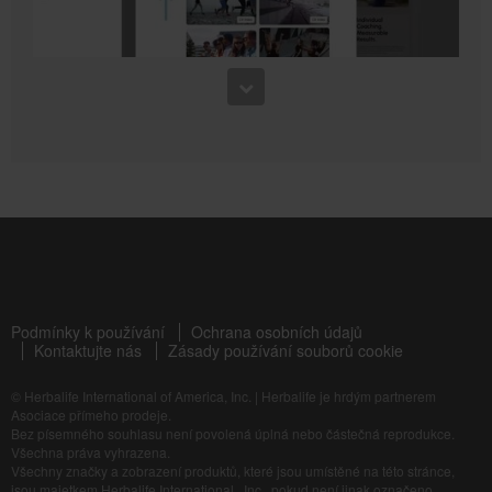
6:52
Silnější než kdy předtím se Samanthou Clayton
3:41
Kardio cvičení pro udržení zdravé kondice + silové kolo
Jak vytvořit vlastní marketingovou stránku
Naučte se, jak krok za krokem vytvořit vlastní marketingovou stránku, která funguje.
Podmínky k používání
Ochrana osobních údajů
Kontaktujte nás
Zásady používání souborů cookie
7:45
© Herbalife International of America, Inc.
|
Herbalife je hrdým partnerem
Každý sval pracuje se Samanthou Clayton
Asociace přímeho prodeje.
Posilování celého těla pro udržení zdravé kondice
Bez písemného souhlasu není povolená úplná nebo částečná reprodukce.
Všechna práva vyhrazena.
Všechny značky a zobrazení produktů, které jsou umístěné na této stránce,
jsou majetkem Herbalife International., Inc., pokud není jinak označeno.