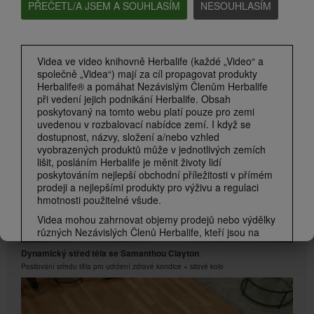
PŘEČETL/A JSEM A SOUHLASÍM
NESOUHLASÍM
1:18
Videa ve video knihovně Herbalife (každé „Video“ a
Vítejte v Herbalife
společně „Videa“) mají za cíl propagovat produkty
Co představuje společnost Herbalife?
Herbalife® a pomáhat Nezávislým Členům Herbalife
při vedení jejich podnikání Herbalife. Obsah
poskytovaný na tomto webu platí pouze pro zemi
uvedenou v rozbalovací nabídce zemí. I když se
dostupnost, názvy, složení a/nebo vzhled
vyobrazených produktů může v jednotlivých zemích
lišit, posláním Herbalife je měnit životy lidí
poskytováním nejlepší obchodní příležitosti v přímém
prodeji a nejlepšími produkty pro výživu a regulaci
hmotnosti použitelné všude.
Videa mohou zahrnovat objemy prodejů nebo výdělky
různých Nezávislých Členů Herbalife, kteří jsou na
6:36
různých úrovních v rámci marketingového plánu a
Dynamický střed těla se Samanthou Clayton
kteří sídlí v různých zemích. Tyto příjmy se vztahují
Posilování středu těla pro udržení zdravé kondice + silové kolo
na zobrazené jednotlivce (nebo příklady) a nejsou
průměrné; ani nepředstavují záruku toho, co vyděláte.
Nejnovější údaje o průměrné finanční výkonnosti
platné pro region, ve kterém provozujete své