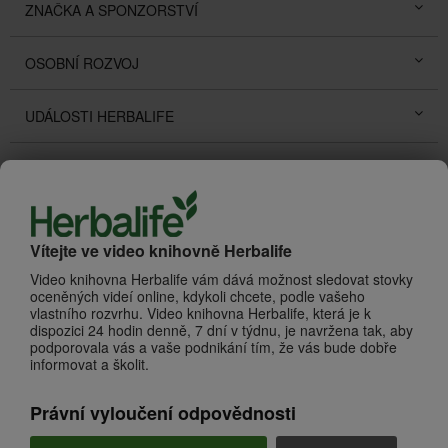
ZNAČKA A SPONZORSTVÍ
OSOBNÍ ROZVOJ
UDÁLOSTI HERBALIFE
PŘÍBĚHY ÚSPĚCHŮ
PROMOTIONS
Vítejte ve video knihovně Herbalife
O HERBALIFE
Zhlédnout vše
Video knihovna Herbalife vám dává možnost sledovat stovky
oceněných videí online, kdykoli chcete, podle vašeho
vlastního rozvrhu. Video knihovna Herbalife, která je k
dispozici 24 hodin denně, 7 dní v týdnu, je navržena tak, aby
podporovala vás a vaše podnikání tím, že vás bude dobře
informovat a školit.
Právní vyloučení odpovědnosti