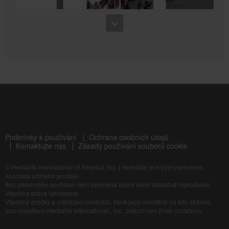
6:52
Silnější než kdy předtím se Samanthou Clayton
3:41
Kardio cvičení pro udržení zdravé kondice + silové kolo
Jak vytvořit vlastní marketingovou stránku
Naučte se, jak krok za krokem vytvořit vlastní marketingovou stránku, která funguje.
Podmínky k používání
Ochrana osobních údajů
Kontaktujte nás
Zásady používání souborů cookie
7:45
© Herbalife International of America, Inc.
|
Herbalife je hrdým partnerem
Každý sval pracuje se Samanthou Clayton
Asociace přímeho prodeje.
Posilování celého těla pro udržení zdravé kondice
Bez písemného souhlasu není povolená úplná nebo částečná reprodukce.
Všechna práva vyhrazena.
Všechny značky a zobrazení produktů, které jsou umístěné na této stránce,
jsou majetkem Herbalife International., Inc., pokud není jinak označeno.
2:22
Bioniq.com → video k toku nových kontaktů