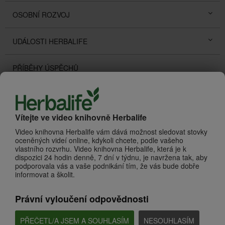
OSOBNÍ ROZVOJ
UDÁLOSTI HERBALIFE
PŘÍBĚHY ÚSPĚCHŮ
PROMOTIONS
Vítejte ve video knihovně Herbalife
O HERBALIFE
Zhlédnout vše
Video knihovna Herbalife vám dává možnost sledovat stovky
oceněných videí online, kdykoli chcete, podle vašeho
vlastního rozvrhu. Video knihovna Herbalife, která je k
dispozici 24 hodin denně, 7 dní v týdnu, je navržena tak, aby
podporovala vás a vaše podnikání tím, že vás bude dobře
informovat a školit.
Právní vyloučení odpovědnosti
PŘEČETL/A JSEM A SOUHLASÍM
NESOUHLASÍM