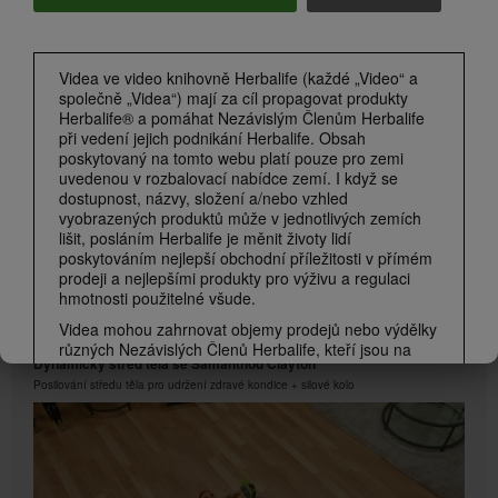
1:18
Vítejte v Herbalife
Videa ve video knihovně Herbalife (každé „Video“ a
Co představuje společnost Herbalife?
společně „Videa“) mají za cíl propagovat produkty
Herbalife® a pomáhat Nezávislým Členům Herbalife
při vedení jejich podnikání Herbalife. Obsah
poskytovaný na tomto webu platí pouze pro zemi
uvedenou v rozbalovací nabídce zemí. I když se
dostupnost, názvy, složení a/nebo vzhled
vyobrazených produktů může v jednotlivých zemích
lišit, posláním Herbalife je měnit životy lidí
poskytováním nejlepší obchodní příležitosti v přímém
prodeji a nejlepšími produkty pro výživu a regulaci
hmotnosti použitelné všude.
Videa mohou zahrnovat objemy prodejů nebo výdělky
6:36
různých Nezávislých Členů Herbalife, kteří jsou na
Dynamický střed těla se Samanthou Clayton
různých úrovních v rámci marketingového plánu a
Posilování středu těla pro udržení zdravé kondice + silové kolo
kteří sídlí v různých zemích. Tyto příjmy se vztahují
na zobrazené jednotlivce (nebo příklady) a nejsou
průměrné; ani nepředstavují záruku toho, co vyděláte.
Nejnovější údaje o průměrné finanční výkonnosti
platné pro region, ve kterém provozujete své
podnikání, naleznete na Herbalife.com nebo